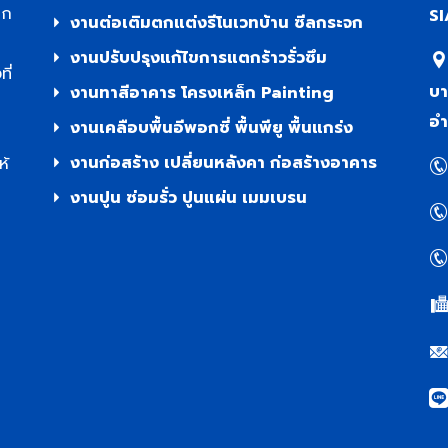
าก
SI
งานต่อเติมตกแต่งรีโนเวทบ้าน ซีลกระจก
งานปรับปรุงแก้ไขการแตกร้าวรั่วซึม
ี่
บา
งานทาสีอาคาร โครงเหล็ก Painting
อำ
งานเคลือบพื้นอีพอกซี่ พื้นพียู พื้นแกร่ง
งานก่อสร้าง เปลี่ยนหลังคา ก่อสร้างอาคาร
ห้
งานปูน ซ่อมรั่ว ปูนแผ่น เมมเบรน