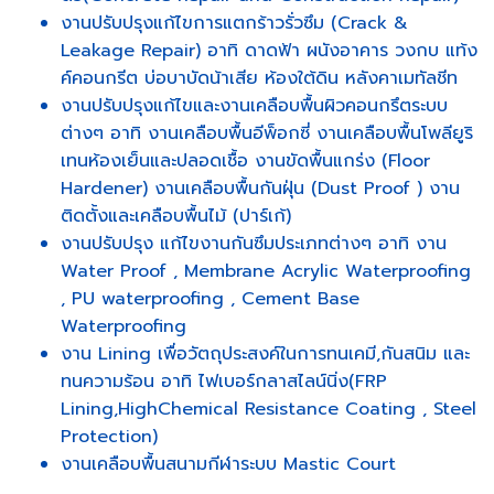
งานปรับปรุงแก้ไขการแตกร้าวรั่วซึม (Crack &
Leakage Repair) อาทิ ดาดฟ้า ผนังอาคาร วงกบ แท้ง
ค์คอนกรีต บ่อบาบัดน้าเสีย ห้องใต้ดิน หลังคาเมทัลชีท
งานปรับปรุงแก้ไขและงานเคลือบพื้นผิวคอนกรึตระบบ
ต่างๆ อาทิ งานเคลือบพื้นอีพ็อกซี่ งานเคลือบพื้นโพลียูริ
เทนห้องเย็นและปลอดเชื้อ งานขัดพื้นแกร่ง (Floor
Hardener) งานเคลือบพื้นกันฝุ่น (Dust Proof ) งาน
ติดตั้งและเคลือบพื้นไม้ (ปาร์เก้)
งานปรับปรุง แก้ไขงานกันซึมประเภทต่างๆ อาทิ งาน
Water Proof , Membrane Acrylic Waterproofing
, PU waterproofing , Cement Base
Waterproofing
งาน Lining เพื่อวัตถุประสงค์ในการทนเคมี,กันสนิม และ
ทนความร้อน อาทิ ไฟเบอร์กลาสไลน์นิ่ง(FRP
Lining,HighChemical Resistance Coating , Steel
Protection)
งานเคลือบพื้นสนามกีฬาระบบ Mastic Court