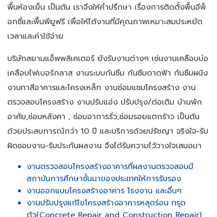
พื้นห้องเย็น เป็นต้น เราจึงให้คำปรึกษา เรื่องการติดตั้งพื้นอีพ็
อกซี่และพื้นพียูฟรี เพื่อให้ได้งานที่มีคุณภาพเหมาะสมประหยัด
เวลาและค่าใช้จ่าย
บริษัทสยามแอ็พพลิเคเตอร์ ยังรับงานต่างๆ เช่นงานเคลือบบ่อ
เคลือบไฟเบอร์กลาส งานระบบกันซึม กันซึมดาดฟ้า กันซึมผนัง
งานทาสีอาคารและโครงเหล็ก งานซ่อมแซมโครงสร้าง งาน
ตรวจสอบโครงสร้าง งานปรับแอ่ง ปรับปรุง/ต่อเติม บ้านพัก
อาศัย,ซ่อมหลังคา , ซ่อมอาการรั่ว,ซ่อมรอยแตกร้าว เป็นต้น
ด้วยประสบการณ์กว่า 10 ปี และบริการด้วยปรัชญา จริงใจ-รับ
ผิดชอบงาน-รับประกันผลงาน จึงได้รับความไว้วางใจเสมอมา
งานตรวจสอบโครงสร้างอาคารที่ผลงานตรวจสอบมี
สถาบันการศึกษาชั้นนาของประเทศให้การรับรอง
งานออกแบบโครงสร้างอาคาร โรงงาน และอื่นๆ
งานปรับปรุงแก้ไขโครงสร้างอาคารหลุดร่อน ทรุด
ตัว(Concrete Repair and Construction Repair)