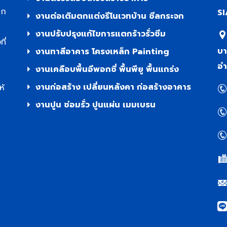
าก
SI
งานต่อเติมตกแต่งรีโนเวทบ้าน ซีลกระจก
งานปรับปรุงแก้ไขการแตกร้าวรั่วซึม
ี่
บา
งานทาสีอาคาร โครงเหล็ก Painting
อำ
งานเคลือบพื้นอีพอกซี่ พื้นพียู พื้นแกร่ง
งานก่อสร้าง เปลี่ยนหลังคา ก่อสร้างอาคาร
ห้
งานปูน ซ่อมรั่ว ปูนแผ่น เมมเบรน