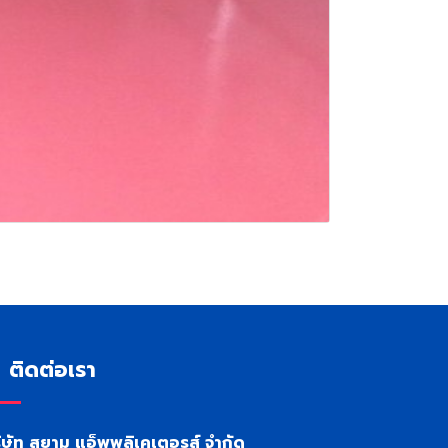
ติดต่อเรา
ิษัท สยาม แอ็พพลิเคเตอรส์ จำกัด